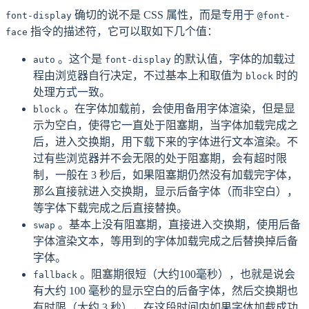
确切的说不是 CSS 属性，而是专用于
font-display
@font-
指令的描述符，它可以取如下几个值：
face
。这个是
的默认值，字体的加载过
auto
font-display
程由浏览器自行决定，不过基本上和取值为
时的
block
处理方式一致。
。在字体加载前，会使用备用字体渲染，但是显
block
示为空白，使得它一直处于阻塞期，当字体加载完成之
后，进入交换期，用下载下来的字体进行文本渲染。不
过有些浏览器并不会无限的处于阻塞期，会有超时限
制，一般在 3 秒后，如果阻塞期仍然没有加载完字体，
那么直接就进入交换期，显示后备字体（而非空白），
等字体下载完成之后直接替换。
。基本上没有阻塞期，直接进入交换期，使用后备
swap
字体渲染文本，等用到的字体加载完成之后替换掉后备
字体。
。阻塞期很短（大约100毫秒），也就是说会
fallback
有大约 100 毫秒的显示空白的后备字体，然后交换期也
有时限（大约 3 秒），在这段时间内如果字体加载成功