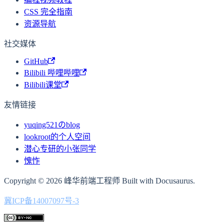
CSS 完全指南
资源导航
社交媒体
GitHub
Bilibili 哔哩哔哩
Bilibili课堂
友情链接
yuqing521のblog
lookroot的个人空间
潜心专研的小张同学
愧怍
Copyright © 2026 峰华前端工程师 Built with Docusaurus.
冀ICP备14007097号-3