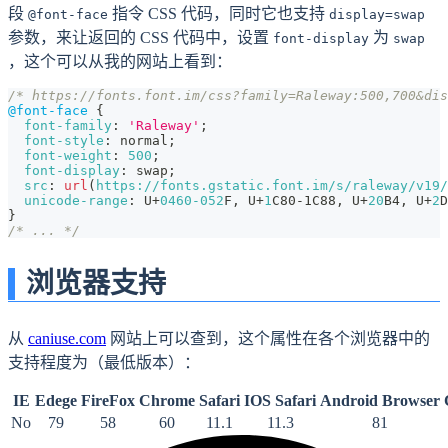
段
指令 CSS 代码，同时它也支持
@font-face
display=swap
参数，来让返回的 CSS 代码中，设置
为
font-display
swap
，这个可以从我的网站上看到：
/* https://fonts.font.im/css?family=Raleway:500,700&dis
@font-face
{
font-family
:
'Raleway'
;
font-style
:
 normal
;
font-weight
:
500
;
font-display
:
 swap
;
src
:
url
(
https://fonts.gstatic.font.im/s/raleway/v19/
unicode-range
:
 U+
0460
-052
F
,
 U+
1
C80-1C88
,
 U+
20
B4
,
 U+
2
D
}
/* ... */
浏览器支持
从
caniuse.com
网站上可以查到，这个属性在各个浏览器中的
支持程度为（最低版本）：
IE
Edege
FireFox
Chrome
Safari
IOS Safari
Android Browser
No
79
58
60
11.1
11.3
81