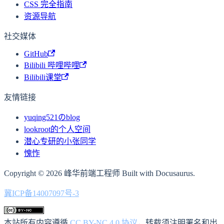
CSS 完全指南
资源导航
社交媒体
GitHub
Bilibili 哔哩哔哩
Bilibili课堂
友情链接
yuqing521のblog
lookroot的个人空间
潜心专研的小张同学
愧怍
Copyright © 2026 峰华前端工程师 Built with Docusaurus.
冀ICP备14007097号-3
本站所有内容遵循
CC BY-NC 4.0 协议
，转载须注明署名和出