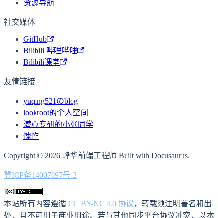
资源导航
社交媒体
GitHub
Bilibili 哔哩哔哩
Bilibili课堂
友情链接
yuqing521のblog
lookroot的个人空间
潜心专研的小张同学
愧怍
Copyright © 2026 峰华前端工程师 Built with Docusaurus.
冀ICP备14007097号-3
本站所有内容遵循
CC BY-NC 4.0 协议
，转载须注明署名和出
处，且不可用于商业用途。若与其他同步平台协议冲突，以本