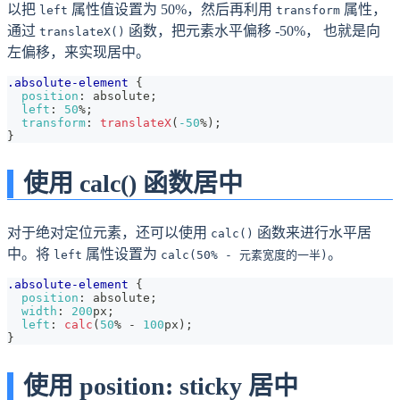
以把
属性值设置为 50%，然后再利用
属性，
left
transform
通过
函数，把元素水平偏移 -50%， 也就是向
translateX()
左偏移，来实现居中。
.absolute-element
{
position
:
 absolute
;
left
:
50
%
;
transform
:
translateX
(
-50
%
)
;
}
使用 calc() 函数居中
对于绝对定位元素，还可以使用
函数来进行水平居
calc()
中。将
属性设置为
。
left
calc(50% - 元素宽度的一半)
.absolute-element
{
position
:
 absolute
;
width
:
200
px
;
left
:
calc
(
50
%
-
100
px
)
;
}
使用 position: sticky 居中