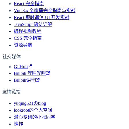
React 完全指南
Vue 3.x 全家桶完全指南与实战
React 即时通信 UI 开发实战
JavaScript 语法详解
编程视频教程
CSS 完全指南
资源导航
社交媒体
GitHub
Bilibili 哔哩哔哩
Bilibili课堂
友情链接
yuqing521のblog
lookroot的个人空间
潜心专研的小张同学
愧怍