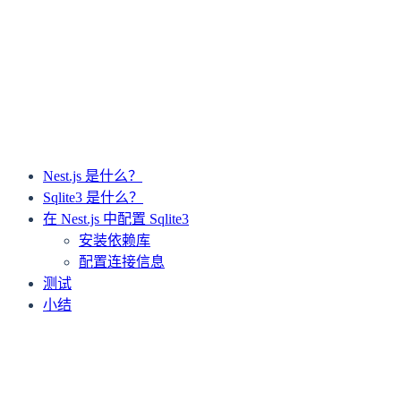
下一篇
回顾：分布式系统和云计算课程 | 美国 SIT CS549
上一篇
使用 HTML 原生 kbd 标签显示快捷键样式
Nest.js 是什么？
Sqlite3 是什么？
在 Nest.js 中配置 Sqlite3
安装依赖库
配置连接信息
测试
小结