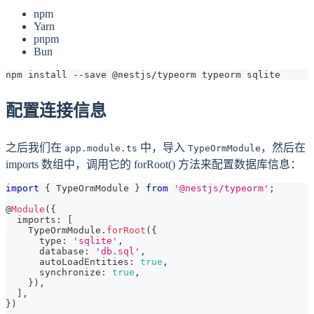
npm
Yarn
pnpm
Bun
npm install --save @nestjs/typeorm typeorm sqlite
配置连接信息
之后我们在
中，导入
，然后在
app.module.ts
TypeOrmModule
imports 数组中，调用它的 forRoot() 方法来配置数据库信息：
import
{
 TypeOrmModule 
}
from
'@nestjs/typeorm'
;
@
Module
(
{
  imports
:
[
    TypeOrmModule
.
forRoot
(
{
      type
:
'sqlite'
,
      database
:
'db.sql'
,
      autoLoadEntities
:
true
,
      synchronize
:
true
,
}
)
,
]
,
}
)