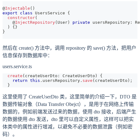
@
Injectable
(
)
export
class
UsersService
{
constructor
(
@
InjectRepository
(
User
)
private
 usersRepository
:
 Re
)
{
}
}
然后在 create() 方法中，调用 repository 的 save() 方法，把用户
信息保存到数据库中：
users.service.ts
create
(
createUserDto
:
 CreateUserDto
)
{
return
this
.
usersRepository
.
save
(
createUserDto
)
;
}
这里使用了 CreateUserDto 类，这里简单的介绍一下，DTO 是
数据传输对象（Data Transfer Obejct），是用于在网络上传输
数据的，例如前端发送过来的数据，使用 dto 接收，后端产生
的数据使用 dto 发送，dto 里可以自定义属性，这样可以把实
体类中的属性进行增减，以避免不必要的数据泄露（例如密
码）。