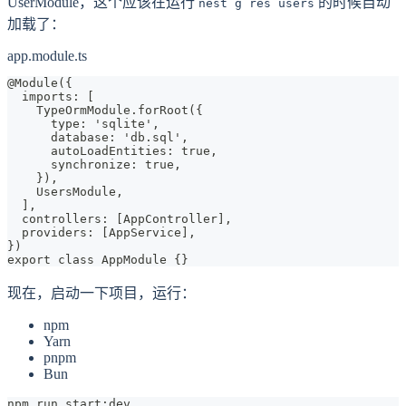
UserModule，这个应该在运行
的时候自动
nest g res users
加载了：
app.module.ts
@Module({
  imports: [
    TypeOrmModule.forRoot({
      type: 'sqlite',
      database: 'db.sql',
      autoLoadEntities: true,
      synchronize: true,
    }),
    UsersModule,
  ],
  controllers: [AppController],
  providers: [AppService],
})
export class AppModule {}
现在，启动一下项目，运行：
npm
Yarn
pnpm
Bun
npm run start:dev