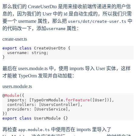
那么我们的 CreateUserDto 是用来接收前端传递进来的用户信
息的，因为我们的 User 中的 id 是自动生成的，所以我们只需
要一个 username 属性，那么把
中
users/dot/create-user.ts
的代码改一下，添加
属性：
username
create-user.ts
export
class
CreateUserDto
{
  username
:
string
;
}
最后在 users.module.ts 中，使用 imports 导入 User 实体，这样
才能被 TypeOrm 发现并自动加载：
users.module.ts
@
Module
(
{
  imports
:
[
TypeOrmModule
.
forFeature
(
[
User
]
)
]
,
  controllers
:
[
UsersController
]
,
  providers
:
[
UsersService
]
,
}
)
export
class
UsersModule
{
}
再检查
中使用否在 imports 里导入了
app.module.ts