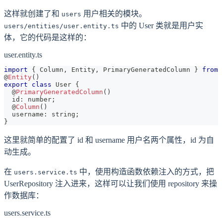
这样就创建了和
用户相关的模块。
users
中的 User 类就是用户实
users/entities/user.entity.ts
体，它的代码是这样的：
user.entity.ts
import
{
 Column
,
 Entity
,
 PrimaryGeneratedColumn 
}
from
@
Entity
(
)
export
class
User
{
@
PrimaryGeneratedColumn
(
)
  id
:
number
;
@
Column
(
)
  username
:
string
;
}
这里就简单的配置了 id 和 username 用户名两个属性，id 为自
动生成。
在
中，使用构造函数依赖注入的方式，把
users.service.ts
UserRepository 注入进来，这样可以让我们使用 repository 来操
作数据库：
users.service.ts