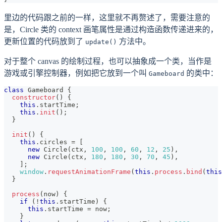
里边的代码跟之前的一样，这里就不再赘述了，需要注意的
是，Circle 类的 context 画笔属性是通过构造函数传递进来的，
更新位置的代码放到了
方法中。
update()
对于整个 canvas 的绘制过程，也可以抽象成一个类，当作是
游戏或引擎控制器，例如把它放到一个叫
的类中：
Gameboard
class
Gameboard
{
constructor
(
)
{
this
.
startTime
;
this
.
init
(
)
;
}
init
(
)
{
this
.
circles
=
[
new
Circle
(
ctx
,
100
,
100
,
60
,
12
,
25
)
,
new
Circle
(
ctx
,
180
,
180
,
30
,
70
,
45
)
,
]
;
window
.
requestAnimationFrame
(
this
.
process
.
bind
(
this
}
process
(
now
)
{
if
(
!
this
.
startTime
)
{
this
.
startTime
=
 now
;
}