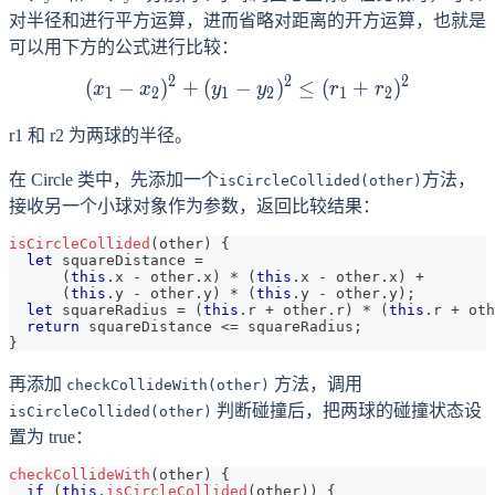
对半径和进行平方运算，进而省略对距离的开方运算，也就是
可以用下方的公式进行比较：
2
2
2
(
−
)
+
(
−
(x_1 - x_2)^2 + (y_1 - y_2
)
≤
(
+
)
x
x
y
y
r
r
1
2
1
2
1
2
r1 和 r2 为两球的半径。
在 Circle 类中，先添加一个
方法，
isCircleCollided(other)
接收另一个小球对象作为参数，返回比较结果：
isCircleCollided
(
other
)
{
let
 squareDistance 
=
(
this
.
x
-
 other
.
x
)
*
(
this
.
x
-
 other
.
x
)
+
(
this
.
y
-
 other
.
y
)
*
(
this
.
y
-
 other
.
y
)
;
let
 squareRadius 
=
(
this
.
r
+
 other
.
r
)
*
(
this
.
r
+
 oth
return
 squareDistance 
<=
 squareRadius
;
}
再添加
方法，调用
checkCollideWith(other)
判断碰撞后，把两球的碰撞状态设
isCircleCollided(other)
置为 true：
checkCollideWith
(
other
)
{
if
(
this
.
isCircleCollided
(
other
)
)
{