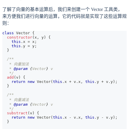
1 + 5
5>
了解了向量的基本运算后，我们来创建一个 Vector 工具类，
\times
\cdot
2 =
<1,
来方便我们进行向量的运算，它的代码就是实现了这些运算规
13
2> =
则：
3
class
Vector
{
\times
constructor
(
x
,
 y
)
{
this
.
x
=
 x
;
1 + 5
this
.
y
=
 y
;
\times
}
2 =
/**
13
   * 向量加法
   * 
@param
{
Vector
}
v
   */
add
(
v
)
{
return
new
Vector
(
this
.
x
+
 v
.
x
,
this
.
y
+
 v
.
y
)
;
}
/**
   * 向量减法
   * 
@param
{
Vector
}
v
   */
substract
(
v
)
{
return
new
Vector
(
this
.
x
-
 v
.
x
,
this
.
y
-
 v
.
y
)
;
}