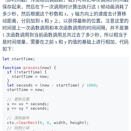
保存起来，然后在下一次调用时计算出执行这 1 帧动画消耗了
多少秒，然后根据这个秒数和 x、y 轴方向上的速度去计算移
动距离，分别加到 x 和 y 上，以获得最新的位置。注意这里的
时间是上一次函数调用和本次函数调用的时间间隔，并不是第
1 次函数调用到当前函数调用总共过去了多少秒，所以相当于
是时间增量，需要在之前 x 和 y 的值的基础上进行相加，代码
如下：
let
 startTime
;
function
process
(
now
)
{
if
(
!
startTime
)
{
    startTime 
=
 now
;
}
let
 seconds 
=
(
now 
-
 startTime
)
/
1000
;
  startTime 
=
 now
;
// 更新位置
  x 
+=
 vx 
*
 seconds
;
  y 
+=
 vy 
*
 seconds
;
// 清除画布
  ctx
.
clearRect
(
0
,
0
,
 width
,
 height
)
;
// 绘制小球