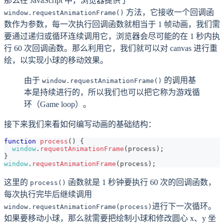
那么在 JavaScript 中，浏览器提供了
方法，它接收一个回调函
window.requestAnimationFrame()
数作为参数，每一次执行回调函数就相当于 1 帧动画，我们需
要通过递归或循环连续调用它，浏览器会尽可能的在 1 秒内执
行 60 次回调函数。那么利用它，我们就可以对 canvas 进行重
绘，以实现小球的移动效果。
由于
的调用基
window.requestAnimationFrame()
本是持续进行的，所以我们也可以把它称为游戏循
环（Game loop）。
接下来我们来看如何编写动画的基础结构：
function
process
(
)
{
window
.
requestAnimationFrame
(
process
)
;
}
window
.
requestAnimationFrame
(
process
)
;
这里的
函数就是 1 秒钟要执行 60 次的回调函数，
process()
每次执行完毕后继续调用
进行下一次循环。
window.requestAnimationFrame(process)
如果要移动小球，那么就需要把绘制小球和修改圆心 x、y 坐