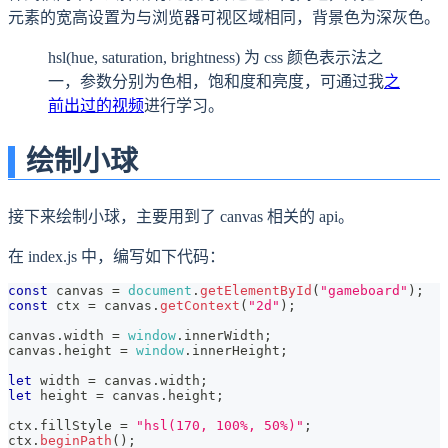
元素的宽高设置为与浏览器可视区域相同，背景色为深灰色。
hsl(hue, saturation, brightness) 为 css 颜色表示法之
一，参数分别为色相，饱和度和亮度，可通过我
之
前出过的视频
进行学习。
绘制小球
接下来绘制小球，主要用到了 canvas 相关的 api。
在 index.js 中，编写如下代码：
const
 canvas 
=
document
.
getElementById
(
"gameboard"
)
;
const
 ctx 
=
 canvas
.
getContext
(
"2d"
)
;
canvas
.
width
=
window
.
innerWidth
;
canvas
.
height
=
window
.
innerHeight
;
let
 width 
=
 canvas
.
width
;
let
 height 
=
 canvas
.
height
;
ctx
.
fillStyle
=
"hsl(170, 100%, 50%)"
;
ctx
.
beginPath
(
)
;