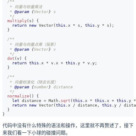
/**
   * 向量与标量乘法
   * 
@param
{
Vector
}
s
   */
multiply
(
s
)
{
return
new
Vector
(
this
.
x
*
 s
,
this
.
y
*
 s
)
;
}
/**
   * 向量与向量点乘（投影）
   * 
@param
{
Vector
}
v
   */
dot
(
v
)
{
return
this
.
x
*
 v
.
x
+
this
.
y
*
 v
.
y
;
}
/**
   * 向量标准化（除去长度）
   * 
@param
{
number
}
distance
   */
normalize
(
)
{
let
 distance 
=
Math
.
sqrt
(
this
.
x
*
this
.
x
+
this
.
y
*
return
new
Vector
(
this
.
x
/
 distance
,
this
.
y
/
 dista
}
}
代码中没有什么特殊的语法和操作，这里就不再赘述了，接下
来我们看一下小球的碰撞问题。