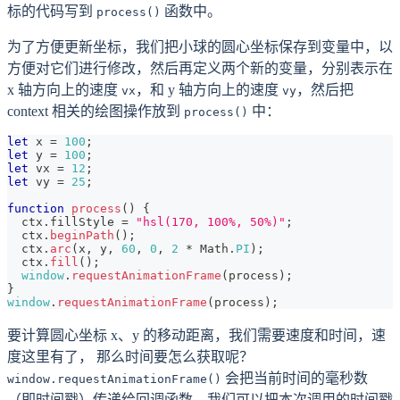
标的代码写到
函数中。
process()
为了方便更新坐标，我们把小球的圆心坐标保存到变量中，以
方便对它们进行修改，然后再定义两个新的变量，分别表示在
x 轴方向上的速度
，和 y 轴方向上的速度
，然后把
vx
vy
context 相关的绘图操作放到
中：
process()
let
 x 
=
100
;
let
 y 
=
100
;
let
 vx 
=
12
;
let
 vy 
=
25
;
function
process
(
)
{
  ctx
.
fillStyle
=
"hsl(170, 100%, 50%)"
;
  ctx
.
beginPath
(
)
;
  ctx
.
arc
(
x
,
 y
,
60
,
0
,
2
*
Math
.
PI
)
;
  ctx
.
fill
(
)
;
window
.
requestAnimationFrame
(
process
)
;
}
window
.
requestAnimationFrame
(
process
)
;
要计算圆心坐标 x、y 的移动距离，我们需要速度和时间，速
度这里有了， 那么时间要怎么获取呢？
会把当前时间的毫秒数
window.requestAnimationFrame()
（即时间戳）传递给回调函数，我们可以把本次调用的时间戳