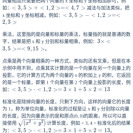
向量相加只需要把两个向量的 x 坐标和 y 坐标相加即可，例
<3,
<
3
,
5
>
+
<
1
,
2
>=<
4
,
7
>
如：
减法与加法类似，把
5>
<3,
<
3
,
5
>
−
<
1
,
2
>=<
x 坐标和 y 坐标相减，例如：
+
5>
2
,
3
>
<1,
-
2>
乘法，这里指的是向量和标量的乘法，标量指的就是普通的数
<1,
3\times<3,
=
3
×
<
2>
字，结果是把 x 和 y 分别和标量相乘，例如：
5> = <9,
<4,
3
,
5
>=<
9
,
15
>
=
。
15>
7>
<2,
点乘是两个向量相乘的一种方式，类似的还有叉乘，但是在本
3>
示例中用不到，点乘其实计算的是一个向量在另一个向量上的
投影，它的计算方式为两个向量的 x 的积加上 y 的积，它返回
的是一个标量，即第 1 个向量在第 2 个向量上投影的长度，例
<3,
<
3
,
5
>
⋅
<
1
,
2
>=
3
×
1
+
5
×
2
=
13
如：
5>
标准化是除掉向量的长度，只剩下方向，这样的向量它的长度
\cdot
<1,
为 1，称为单位向量，标准化的过程是让 x 和 y 分别除以向量
2> =
的长度，因为向量表示的是和原点(0, 0)的距离，所以可以直
\sqrt{(x^2
2
2
3
(
+
)
接使用
x
y
计算长度，例如 < 3, 4 > 标准化后的结果
+ y^2)}
\times
<3,
<
3
,
5
>
⋅
<
1
,
2
>=
3
×
1
+
5
×
2
=
13
为：
。