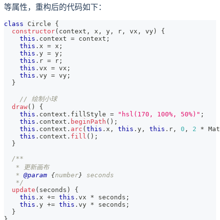
等属性，重构后的代码如下：
class
Circle
{
constructor
(
context
,
 x
,
 y
,
 r
,
 vx
,
 vy
)
{
this
.
context
=
 context
;
this
.
x
=
 x
;
this
.
y
=
 y
;
this
.
r
=
 r
;
this
.
vx
=
 vx
;
this
.
vy
=
 vy
;
}
// 绘制小球
draw
(
)
{
this
.
context
.
fillStyle
=
"hsl(170, 100%, 50%)"
;
this
.
context
.
beginPath
(
)
;
this
.
context
.
arc
(
this
.
x
,
this
.
y
,
this
.
r
,
0
,
2
*
Mat
this
.
context
.
fill
(
)
;
}
/**
   * 更新画布
   * 
@param
{
number
}
seconds
   */
update
(
seconds
)
{
this
.
x
+=
this
.
vx
*
 seconds
;
this
.
y
+=
this
.
vy
*
 seconds
;
}
}