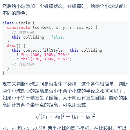
然后给小球添加一个碰撞状态，在碰撞时，给两个小球设置为
不同的颜色：
class
Circle
{
constructor
(
context
,
 x
,
 y
,
 r
,
 vx
,
 vy
)
{
// 其它代码
this
.
colliding
=
false
;
}
draw
(
)
{
this
.
context
.
fillStyle
=
this
.
colliding
?
"hsl(300, 100%, 70%)"
:
"hsl(170, 100%, 50%)"
;
// 其它代码
}
}
现在来判断小球之间是否发生了碰撞，这个条件很简单，判断
两个小球圆心的距离是否小于两个小球的半径之和就可以了，
如果小于等于则发生了碰撞，大于则没有发生碰撞。圆心的距
离即计算两个坐标点的距离，可以用公式：
\sqrt{(x_1 - x_2)^2 + (y_1
2
2
(
−
)
+
(
−
)
x
x
y
y
1
2
1
2
x1、y1 和 x2、y2 分别两个小球的圆心坐标。在比较时，可以