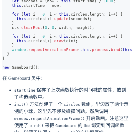
let
 seconds 
=
(
now 
-
this
.
startTime
)
/
1000
;
this
.
startTime
=
 now
;
for
(
let
 i 
=
0
;
 i 
<
this
.
circles
.
length
;
 i
++
)
{
this
.
circles
[
i
]
.
update
(
seconds
)
;
}
    ctx
.
clearRect
(
0
,
0
,
 width
,
 height
)
;
for
(
let
 i 
=
0
;
 i 
<
this
.
circles
.
length
;
 i
++
)
{
this
.
circles
[
i
]
.
draw
(
ctx
)
;
}
window
.
requestAnimationFrame
(
this
.
process
.
bind
(
this
}
}
new
Gameboard
(
)
;
在 Gameboard 类中：
保存了上次函数执行的时间戳的属性，放到
startTime
了构造函数中。
方法创建了一个
数组，里边放了两个示
init()
circles
例的小球，这里先不涉及碰撞问题。然后调用
开启动画。注意这里
window.requestAnimationFrame()
使用了
来把
的 this 绑定到回调函数
bind()
Gameboard