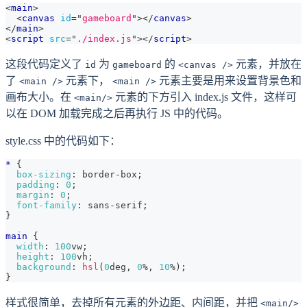
<
main
>
<
canvas
id
=
"
gameboard
"
>
</
canvas
>
</
main
>
<
script
src
=
"
./index.js
"
>
</
script
>
这段代码定义了
为
的
元素，并放在
id
gameboard
<canvas />
了
元素下，
元素主要是用来设置背景色和
<main />
<main />
画布大小。在
元素的下方引入 index.js 文件，这样可
<main/>
以在 DOM 加载完成之后再执行 JS 中的代码。
style.css 中的代码如下：
*
{
box-sizing
:
 border-box
;
padding
:
0
;
margin
:
0
;
font-family
:
 sans-serif
;
}
main
{
width
:
100
vw
;
height
:
100
vh
;
background
:
hsl
(
0
deg
,
0
%
,
10
%
)
;
}
样式很简单，去掉所有元素的外边距、内间距，并把
<main/>