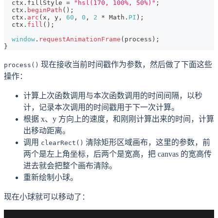
  ctx
.
fillStyle
=
"hsl(170, 100%, 50%)"
;
  ctx
.
beginPath
(
)
;
  ctx
.
arc
(
x
,
 y
,
60
,
0
,
2
*
Math
.
PI
)
;
  ctx
.
fill
(
)
;
window
.
requestAnimationFrame
(
process
)
;
}
现在接收当前时间戳作为参数，然后做了下面这些
process()
操作：
计算上次函数调用与本次函数调用的时间间隔，以秒
计，记录本次调用的时间戳用于下一次计算。
根据 x、y 方向上的速度，和刚刚计算出来的时间，计算
出移动距离。
调用
清除矩形区域画布，这里的参数，前
clearRect()
两个是左上角坐标，后两个是宽高，把 canvas 的宽高传
进去就会把整个画布清除。
重新绘制小球。
现在小球就可以移动了：