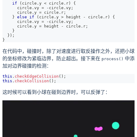
if
(
circle
.
y
<
 circle
.
r
)
{
      circle
.
vy
=
-
circle
.
vy
;
      circle
.
y
=
 circle
.
r
;
}
else
if
(
circle
.
y
>
 height 
-
 circle
.
r
)
{
      circle
.
vy
=
-
circle
.
vy
;
      circle
.
y
=
 height 
-
 circle
.
r
;
}
}
)
;
}
在代码中，碰撞时，除了对速度进行取反操作之外，还把小球
的坐标修改为紧临边界，防止超出。接下来在
中添
process()
加对边界碰撞的检测：
this
.
checkEdgeCollision
(
)
;
this
.
checkCollision
(
)
;
这时候可以看到小球在碰到边界时，可以反弹了：