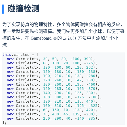
碰撞检测
为了实现仿真的物理特性，多个物体间碰撞会有相应的反应，
第一步就是要先检测碰撞。我们先再多加几个小球，以便于碰
撞的发生，在 Gameboard 类的
方法中再添加几个小
init()
球：
this
.
circles
=
[
new
Circle
(
ctx
,
30
,
50
,
30
,
-
100
,
390
)
,
new
Circle
(
ctx
,
60
,
180
,
20
,
180
,
-
275
)
,
new
Circle
(
ctx
,
120
,
100
,
60
,
120
,
262
)
,
new
Circle
(
ctx
,
150
,
180
,
10
,
-
130
,
138
)
,
new
Circle
(
ctx
,
190
,
210
,
10
,
138
,
-
280
)
,
new
Circle
(
ctx
,
220
,
240
,
10
,
142
,
350
)
,
new
Circle
(
ctx
,
100
,
260
,
10
,
135
,
-
460
)
,
new
Circle
(
ctx
,
120
,
285
,
10
,
-
165
,
370
)
,
new
Circle
(
ctx
,
140
,
290
,
10
,
125
,
230
)
,
new
Circle
(
ctx
,
160
,
380
,
10
,
-
175
,
-
180
)
,
new
Circle
(
ctx
,
180
,
310
,
10
,
115
,
440
)
,
new
Circle
(
ctx
,
100
,
310
,
10
,
-
195
,
-
325
)
,
new
Circle
(
ctx
,
60
,
150
,
10
,
-
138
,
420
)
,
new
Circle
(
ctx
,
70
,
430
,
45
,
135
,
-
230
)
,
new
Circle
(
ctx
,
250
,
290
,
40
,
-
140
,
335
)
,
]
;