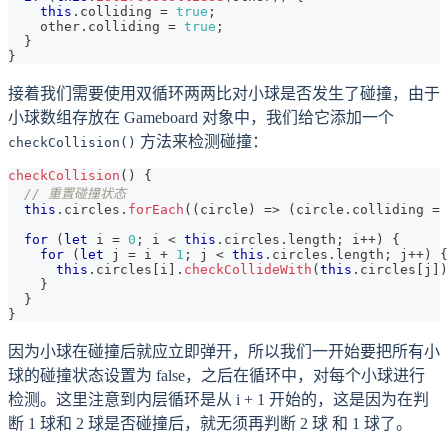
this
.
colliding
=
true
;
    other
.
colliding
=
true
;
}
}
接着我们需要使用双循环两两比对小球是否发生了碰撞，由于
小球数组存放在 Gameboard 对象中，我们给它添加一个
方法来检测碰撞：
checkCollision()
checkCollision
(
)
{
// 重置碰撞状态
this
.
circles
.
forEach
(
(
circle
)
=>
(
circle
.
colliding
=
for
(
let
 i 
=
0
;
 i 
<
this
.
circles
.
length
;
 i
++
)
{
for
(
let
 j 
=
 i 
+
1
;
 j 
<
this
.
circles
.
length
;
 j
++
)
{
this
.
circles
[
i
]
.
checkCollideWith
(
this
.
circles
[
j
]
)
}
}
}
因为小球在碰撞后就应立即弹开，所以我们一开始要把所有小
球的碰撞状态设置为 false，之后在循环中，对每个小球进行
检测。这里注意到内层循环是从 i + 1 开始的，这是因为在判
断 1 球和 2 球是否碰撞后，就无须再判断 2 球 和 1 球了。