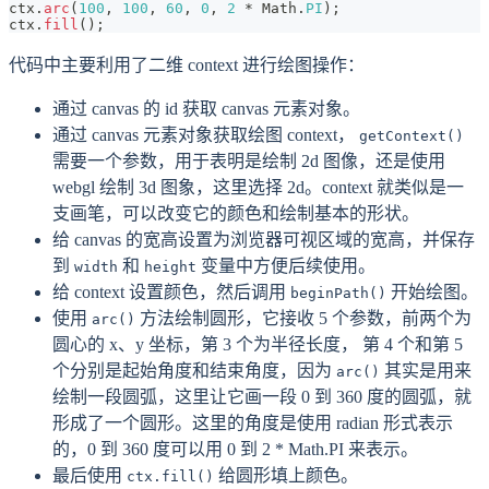
ctx
.
arc
(
100
,
100
,
60
,
0
,
2
*
Math
.
PI
)
;
ctx
.
fill
(
)
;
代码中主要利用了二维 context 进行绘图操作：
通过 canvas 的 id 获取 canvas 元素对象。
通过 canvas 元素对象获取绘图 context，
getContext()
需要一个参数，用于表明是绘制 2d 图像，还是使用
webgl 绘制 3d 图象，这里选择 2d。context 就类似是一
支画笔，可以改变它的颜色和绘制基本的形状。
给 canvas 的宽高设置为浏览器可视区域的宽高，并保存
到
和
变量中方便后续使用。
width
height
给 context 设置颜色，然后调用
开始绘图。
beginPath()
使用
方法绘制圆形，它接收 5 个参数，前两个为
arc()
圆心的 x、y 坐标，第 3 个为半径长度， 第 4 个和第 5
个分别是起始角度和结束角度，因为
其实是用来
arc()
绘制一段圆弧，这里让它画一段 0 到 360 度的圆弧，就
形成了一个圆形。这里的角度是使用 radian 形式表示
的，0 到 360 度可以用 0 到 2 * Math.PI 来表示。
最后使用
给圆形填上颜色。
ctx.fill()