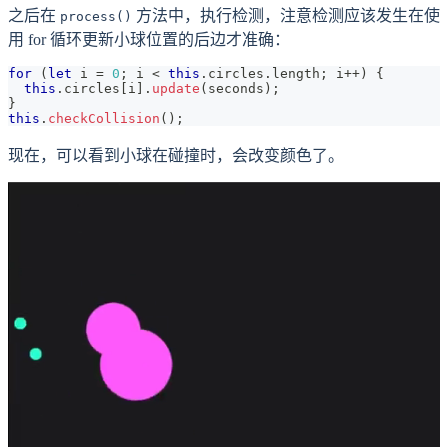
之后在
方法中，执行检测，注意检测应该发生在使
process()
用 for 循环更新小球位置的后边才准确：
for
(
let
 i 
=
0
;
 i 
<
this
.
circles
.
length
;
 i
++
)
{
this
.
circles
[
i
]
.
update
(
seconds
)
;
}
this
.
checkCollision
(
)
;
现在，可以看到小球在碰撞时，会改变颜色了。