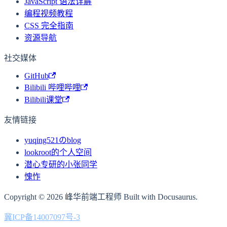
JavaScript 语法详解
编程视频教程
CSS 完全指南
资源导航
社交媒体
GitHub
Bilibili 哔哩哔哩
Bilibili课堂
友情链接
yuqing521のblog
lookroot的个人空间
潜心专研的小张同学
愧怍
Copyright © 2026 峰华前端工程师 Built with Docusaurus.
冀ICP备14007097号-3