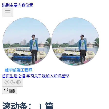
跳到主要内容位置
峰华前端工程师
首页
生活之道
学习
关于我
加入知识星球
搜索
滚动条
：
1
篇