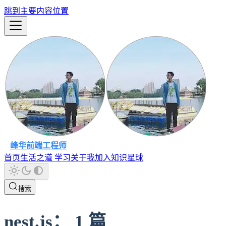
跳到主要内容位置
峰华前端工程师
首页
生活之道
学习
关于我
加入知识星球
搜索
nest.js
：
1
篇