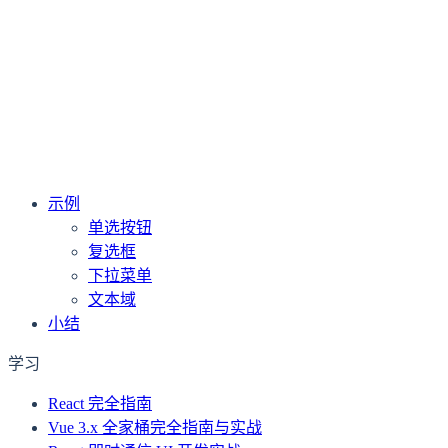
下一篇
Vue3 表单提交事件处理
上一篇
Vue 3 表单输入控件数据处理
示例
单选按钮
复选框
下拉菜单
文本域
小结
学习
React 完全指南
Vue 3.x 全家桶完全指南与实战