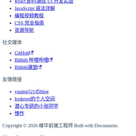
React 即时通信 UI 开发实战
JavaScript 语法详解
编程视频教程
CSS 完全指南
资源导航
社交媒体
GitHub
Bilibili 哔哩哔哩
Bilibili课堂
友情链接
yuqing521のblog
lookroot的个人空间
潜心专研的小张同学
愧怍
Copyright © 2026 峰华前端工程师 Built with Docusaurus.