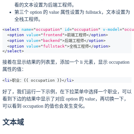
看的文本设置为后端工程师。
第三个 option 的 value 属性设置为 fullstack，文本设置为
全栈工程师。
<
select
name
=
"
occupation
"
id
=
"
occupation
"
v-model
=
"
occu
<
option
value
=
"
frontend
"
>
前端工程师
</
option
>
<
option
value
=
"
backend
"
>
后端工程师
</
option
>
<
option
value
=
"
fullstack
"
>
全栈工程师
</
option
>
</
select
>
接着在显示结果的列表里，添加一个 li 元素，显示 occupation
属性的值：
<
li
>
职业：{{ occupation }}
</
li
>
好了，我们运行一下示例，在下拉菜单中选择一个职业，可以
看到下边的结果中显示了对应 option 的 value，再切换一下，
可以看到 occupation 的值也会发生变化。
文本域