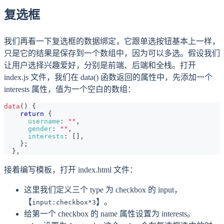
复选框
我们再看一下复选框的数据绑定，它跟单选按钮基本上一样，
只是它的结果是保存到一个数组中，因为可以多选。假设我们
让用户选择兴趣爱好，分别是前端、后端和全栈。打开
index.js 文件，我们在 data() 函数返回的属性中，先添加一个
interests 属性，值为一个空白的数组：
data
(
)
{
return
{
username
:
""
,
gender
:
""
,
interests
:
[
]
,
}
;
}
,
接着编写模板，打开 index.html 文件：
这里我们定义三个 type 为 checkbox 的 input，
【
】。
input:checkbox*3
给第一个 checkbox 的 name 属性设置为 interests。