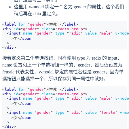
这里用 v-model 绑定一个名为 gender 的属性，这个我们
稍后再在 data 里定义。
<
label
for
=
"
gender
"
>
性别：
</
label
>
<
div
id
=
"
gender
"
class
=
"
radio-group
"
>
<
input
name
=
"
gender
"
type
=
"
radio
"
value
=
"
male
"
v-mode
>
男
</
span
>
</
div
>
接着定义第二个单选按钮，同样使用 type 为 radio 的 input，
name 设置和上一个单选按钮一样的，gender，然后值设置为
female 代表女性，v-model 绑定的属性名也是 gender，因为单
选按钮只能选择一个，所以保存到同一属性中就好。
<
label
for
=
"
gender
"
>
性别：
</
label
>
<
div
id
=
"
gender
"
class
=
"
radio-group
"
>
<
input
name
=
"
gender
"
type
=
"
radio
"
value
=
"
male
"
v-mode
>
男
</
span
>
<
input
name
=
"
gender
"
type
=
"
radio
"
value
=
"
female
"
v-mo
>
女
</
span
>
</
div
>