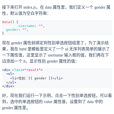
接下来打开 index.js，在 data 属性里，我们定义一个 gender 属
性，默认值为空白字符串：
data
(
)
{
username
:
""
,
gender
:
""
,
}
现在 gender 属性就绑定到性别单选按钮组里了，为了演示结
果，我在 html 里模板里定义了一个 ul 无序列表简单的展示了
一下属性值，这里显示了 username 输入框的值，我们再在下
边添加一个 li，显示性别 gender 属性的值：
<
div
class
=
"
result
"
>
<
ul
>
<
li
>
性别：{{ gender }}
</
li
>
</
ul
>
</
div
>
好，现在我们运行一下示例，点击一下性别单选按钮，可以看
到，选中的单选按钮的 value 属性值，设置到了 data 中的
gender 属性里。