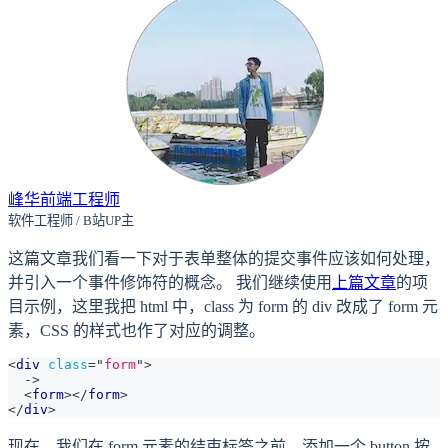
峰华前端工程师
软件工程师 / B站UP主
这篇文章我们看一下对于表单整体的提交事件应该如何处理，
并引入一个事件修饰符的概念。 我们继续使用
上篇文章
的项
目示例，这里我把 html 中，class 为 form 的 div 改成了 form 元
素，CSS 的样式也作了对应的调整。
<
div
class
=
"
form
"
>
  ->
<
form
>
</
form
>
</
div
>
现在，我们在 form 元素的结束标签之前，添加一个 button 按