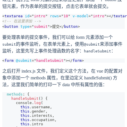
钮元素，作为表单的提交按钮，点击它表单就会提交。
<
textarea
id
=
"
intro
"
rows
=
"
10
"
v-model
=
"
intro
"
>
</
textar
<!-- 在这里添加 -->
<
button
type
=
"
submit
"
>
提交
</
button
>
要处理表单的提交事件，我们可以给 form 元素添加一个
的事件监听，在表单元素上，使用
来添加事件
submit
@submit
监听，这里先写上事件处理函数的名字：
：
handleSubmit
<
form
@submit
=
"
handleSubmit
"
>
</
form
>
之后打开 index.js 文件，我们定义这个方法，在 vue 的配置对
象中添加一个 methods 属性，在里边定义 handleSubmit() 方
法，这里我们简单的打印一下 data 中所有属性的值：
methods
:
{
handleSubmit
(
)
{
console
.
log
(
this
.
username
,
this
.
gender
,
this
.
interests
,
this
.
occupation
,
this
.
intro