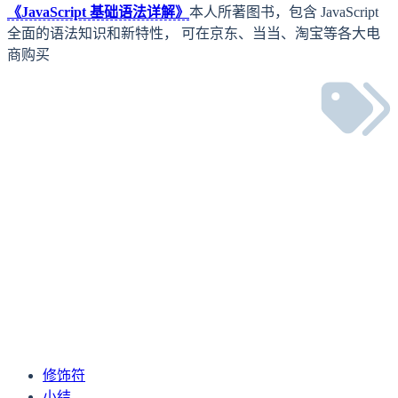
《JavaScript 基础语法详解》
本人所著图书，包含 JavaScript
全面的语法知识和新特性， 可在京东、当当、淘宝等各大电
商购买
下一篇
配置 Vite alias 别名导入，避免冗长的相对路径
上一篇
Vue 3 常见表单控件事件处理
修饰符
小结