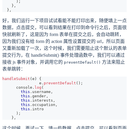
)
;
}
,
}
,
好，我们运行一下项目试试看能不能打印出来，随便填上一点
数据，点击提交，可以看到结果在打印到命令行之后，页面很
快就刷新了，这是因为 form 表单在提交之后，会自动跳转，
因为我们没有给 form 的 action 属性设置提交的 url，所以页面
又重新加载了一次，这个时候，我们需要阻止这个默认的表单
提交行为，在 handleSubmit() 事件处理函数中，我们可以通过
接收 js 事件对象，并调用它的
方法来阻止
preventDefault()
表单跳转：
handleSubmit
(
e
)
{
  		e
.
preventDefault
(
)
;
console
.
log
(
this
.
username
,
this
.
gender
,
this
.
interests
,
this
.
occupation
,
this
.
intro
)
;
}
,
这个时候，再试一下，填一些数据，点击提交，可以看到页面