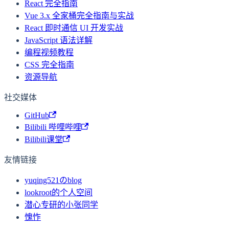
React 完全指南
Vue 3.x 全家桶完全指南与实战
React 即时通信 UI 开发实战
JavaScript 语法详解
编程视频教程
CSS 完全指南
资源导航
社交媒体
GitHub
Bilibili 哔哩哔哩
Bilibili课堂
友情链接
yuqing521のblog
lookroot的个人空间
潜心专研的小张同学
愧怍