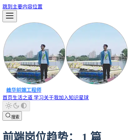
跳到主要内容位置
峰华前端工程师
首页
生活之道
学习
关于我
加入知识星球
搜索
前端岗位趋势
：
1
篇