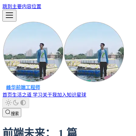
跳到主要内容位置
峰华前端工程师
首页
生活之道
学习
关于我
加入知识星球
搜索
前端未来
：
1
篇