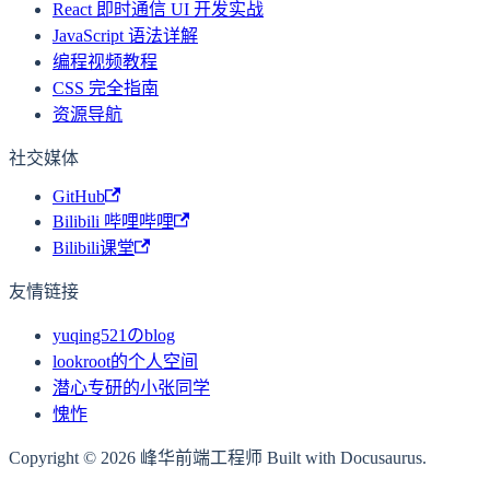
React 即时通信 UI 开发实战
JavaScript 语法详解
编程视频教程
CSS 完全指南
资源导航
社交媒体
GitHub
Bilibili 哔哩哔哩
Bilibili课堂
友情链接
yuqing521のblog
lookroot的个人空间
潜心专研的小张同学
愧怍
Copyright © 2026 峰华前端工程师 Built with Docusaurus.