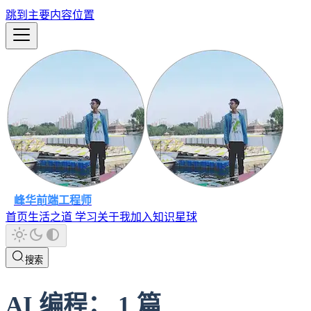
跳到主要内容位置
峰华前端工程师
首页
生活之道
学习
关于我
加入知识星球
搜索
AI 编程
：
1
篇