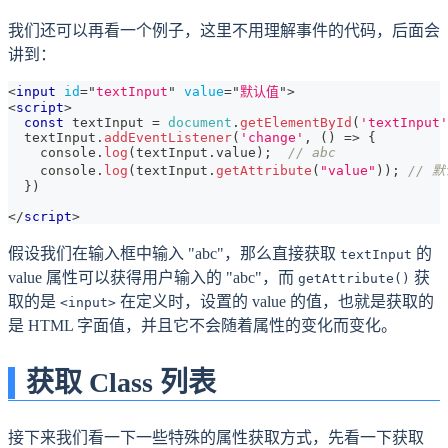
我们还可以再看一个例子，这里不用理解事件的代码，后面会
讲到：
<
input
id
=
"
textInput
"
value
=
"
默认值
"
>
<
script
>
const
 textInput 
=
document
.
getElementById
(
'textInput'
  textInput
.
addEventListener
(
'change'
,
(
)
=>
{
console
.
log
(
textInput
.
value
)
;
// abc
console
.
log
(
textInput
.
getAttribute
(
"value"
)
)
;
// 
}
)
</
script
>
假设我们在输入框中输入 "abc"，那么直接获取
的
textInput
value 属性可以获得用户输入的 "abc"，而
获
getAttribute()
取的是
在定义时，设置的 value 的值，也就是获取的
<input>
是 HTML 字面值，并且它不会随着属性的变化而变化。
获取 Class 列表
接下来我们看一下一些特殊的属性获取方式，先看一下获取