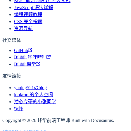
React 即时通信 UI 开发实战
JavaScript 语法详解
编程视频教程
CSS 完全指南
资源导航
社交媒体
GitHub
Bilibili 哔哩哔哩
Bilibili课堂
友情链接
yuqing521のblog
lookroot的个人空间
潜心专研的小张同学
愧怍
Copyright © 2026 峰华前端工程师 Built with Docusaurus.