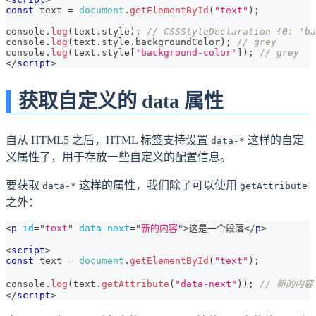
const
 text 
=
document
.
getElementById
(
"text"
)
;
console
.
log
(
text
.
style
)
;
// CSSStyleDeclaration {0: 'ba
console
.
log
(
text
.
style
.
backgroundColor
)
;
// grey
console
.
log
(
text
.
style
[
'background-color'
]
)
;
// grey
</
script
>
获取自定义的 data 属性
自从 HTML5 之后，HTML 标签支持设置
这样的自定
data-*
义属性了，用于存放一些自定义的配置信息。
要获取
这样的属性，我们除了可以使用
data-*
getAttribute
之外：
<
p
id
=
"
text
"
data-next
=
"
新的内容
"
>
这是一个段落
</
p
>
<
script
>
const
 text 
=
document
.
getElementById
(
"text"
)
;
console
.
log
(
text
.
getAttribute
(
"data-next"
)
)
;
// 新的内容
</
script
>