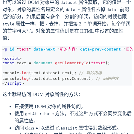
也可以通过 DOM 对象中的
属性获取，它的值是一个
dataset
对象，对象的属性名是定义的
属性名去掉
前缀
data-*
data-
后的部分，如果后面有多个
分割的单词，访问的时候也跟
-
属性一样，把
去掉，并把第 2 个单词开始，每个单词
style
-
的首字母大写。对象的属性值则是在 HTML 中设置的属性
值：
<
p
id
=
"
text
"
data-next
=
"
新的内容
"
data-prev-content
=
"
旧的
<
script
>
const
 text 
=
document
.
getElementById
(
"text"
)
;
console
.
log
(
text
.
dataset
.
next
)
;
// 新的内容
console
.
log
(
text
.
dataset
.
prevContent
)
;
// 旧的内容
</
script
>
这个就是访问 DOM 对象属性的方法：
直接使用 DOM 对象的属性访问。
使用
方法，不过这种方式不会同步变化后
getAttribute
的属性值。
访问 class 可以通过
属性得到数组形式。
classList