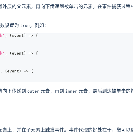
最外层的父元素，再向下传递到被单击的元素。在事件捕获过程
参数设置为
。例如：
true
k'
,
(
event
)
=>
{
k'
,
(
event
)
=>
{
,
(
event
)
=>
{
始向下传递到
元素，再到
元素，最后到达被单击的
outer
inner
元素上，并在子元素上触发事件。事件代理的好处在于，您可以