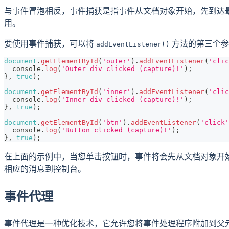
与事件冒泡相反，事件捕获是指事件从文档对象开始，先到达
用。
要使用事件捕获，可以将
方法的第三个
addEventListener()
document
.
getElementById
(
'outer'
)
.
addEventListener
(
'clic
console
.
log
(
'Outer div clicked (capture)!'
)
;
}
,
true
)
;
document
.
getElementById
(
'inner'
)
.
addEventListener
(
'clic
console
.
log
(
'Inner div clicked (capture)!'
)
;
}
,
true
)
;
document
.
getElementById
(
'btn'
)
.
addEventListener
(
'click'
console
.
log
(
'Button clicked (capture)!'
)
;
}
,
true
)
;
在上面的示例中，当您单击按钮时，事件将会先从文档对象开
相应的消息到控制台。
事件代理
事件代理是一种优化技术，它允许您将事件处理程序附加到父