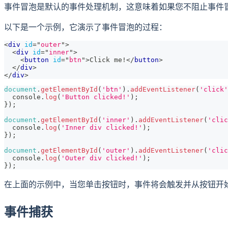
事件冒泡是默认的事件处理机制，这意味着如果您不阻止事件
以下是一个示例，它演示了事件冒泡的过程：
<
div
id
=
"
outer
"
>
<
div
id
=
"
inner
"
>
<
button
id
=
"
btn
"
>
Click me!
</
button
>
</
div
>
</
div
>
document
.
getElementById
(
'btn'
)
.
addEventListener
(
'click'
console
.
log
(
'Button clicked!'
)
;
}
)
;
document
.
getElementById
(
'inner'
)
.
addEventListener
(
'clic
console
.
log
(
'Inner div clicked!'
)
;
}
)
;
document
.
getElementById
(
'outer'
)
.
addEventListener
(
'clic
console
.
log
(
'Outer div clicked!'
)
;
}
)
;
在上面的示例中，当您单击按钮时，事件将会触发并从按钮开
事件捕获