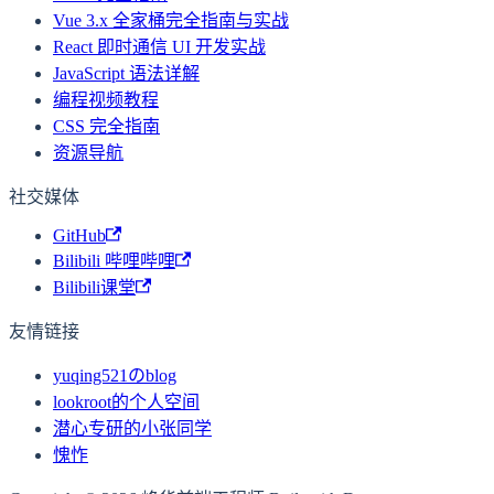
Vue 3.x 全家桶完全指南与实战
React 即时通信 UI 开发实战
JavaScript 语法详解
编程视频教程
CSS 完全指南
资源导航
社交媒体
GitHub
Bilibili 哔哩哔哩
Bilibili课堂
友情链接
yuqing521のblog
lookroot的个人空间
潜心专研的小张同学
愧怍