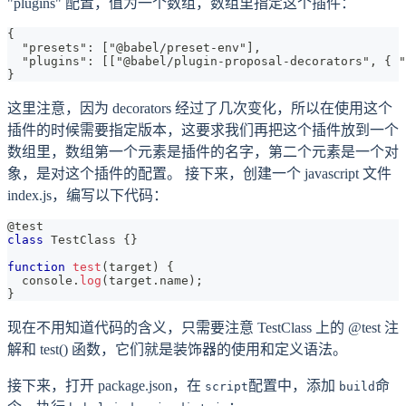
"plugins" 配置，值为一个数组，数组里指定这个插件：
{
  "presets": ["@babel/preset-env"],
  "plugins": [["@babel/plugin-proposal-decorators", { "
}
这里注意，因为 decorators 经过了几次变化，所以在使用这个
插件的时候需要指定版本，这要求我们再把这个插件放到一个
数组里，数组第一个元素是插件的名字，第二个元素是一个对
象，是对这个插件的配置。 接下来，创建一个 javascript 文件
index.js，编写以下代码：
@test
class
TestClass
{
}
function
test
(
target
)
{
console
.
log
(
target
.
name
)
;
}
现在不用知道代码的含义，只需要注意 TestClass 上的 @test 注
解和 test() 函数，它们就是装饰器的使用和定义语法。
接下来，打开 package.json，在
配置中，添加
命
script
build