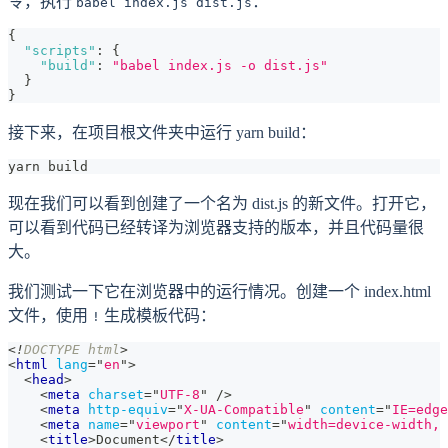
令，执行
：
babel index.js dist.js
{
"scripts"
:
{
"build"
:
"babel index.js -o dist.js"
}
}
接下来，在项目根文件夹中运行 yarn build：
yarn build
现在我们可以看到创建了一个名为 dist.js 的新文件。打开它，
可以看到代码已经转译为浏览器支持的版本，并且代码量很
大。
我们测试一下它在浏览器中的运行情况。创建一个 index.html
文件，使用
生成模板代码：
!
<!
DOCTYPE
html
>
<
html
lang
=
"
en
"
>
<
head
>
<
meta
charset
=
"
UTF-8
"
/>
<
meta
http-equiv
=
"
X-UA-Compatible
"
content
=
"
IE=edge
<
meta
name
=
"
viewport
"
content
=
"
width=device-width, 
<
title
>
Document
</
title
>