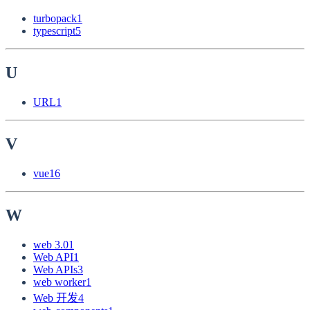
turbopack
1
typescript
5
U
URL
1
V
vue
16
W
web 3.0
1
Web API
1
Web APIs
3
web worker
1
Web 开发
4