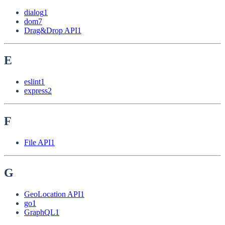
dialog
1
dom
7
Drag&Drop API
1
E
eslint
1
express
2
F
File API
1
G
GeoLocation API
1
go
1
GraphQL
1