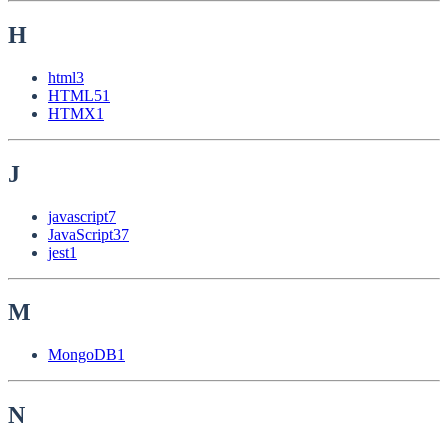
H
html
3
HTML5
1
HTMX
1
J
javascript
7
JavaScript
37
jest
1
M
MongoDB
1
N