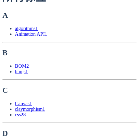
A
algorithms
1
Animation API
1
B
BOM
2
bunjs
1
C
Canvas
1
claymorphism
1
css
28
D