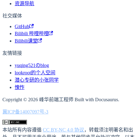
资源导航
社交媒体
GitHub
Bilibili 哔哩哔哩
Bilibili课堂
友情链接
yuqing521のblog
lookroot的个人空间
潜心专研的小张同学
愧怍
Copyright © 2026 峰华前端工程师 Built with Docusaurus.
冀ICP备14007097号-3
本站所有内容遵循
CC BY-NC 4.0 协议
，转载须注明署名和出