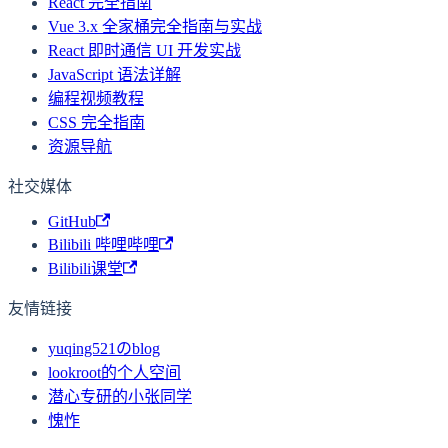
React 完全指南
Vue 3.x 全家桶完全指南与实战
React 即时通信 UI 开发实战
JavaScript 语法详解
编程视频教程
CSS 完全指南
资源导航
社交媒体
GitHub
Bilibili 哔哩哔哩
Bilibili课堂
友情链接
yuqing521のblog
lookroot的个人空间
潜心专研的小张同学
愧怍