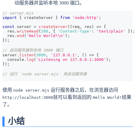
动服务器并监听本地 3000 端口。
// server.mjs
import
{
 createServer 
}
from
'node:http'
;
const
 server 
=
createServer
(
(
req
,
 res
)
=>
{
  res
.
writeHead
(
200
,
{
'Content-Type'
:
'text/plain'
}
)
;
  res
.
end
(
'Hello World!\n'
)
;
}
)
;
// 启动服务器到本地 3000 端口
server
.
listen
(
3000
,
'127.0.0.1'
,
(
)
=>
{
console
.
log
(
'Listening on 127.0.0.1:3000'
)
;
}
)
;
// 运行 `node server.mjs` 来启动服务器
使用
运行服务器之后，在浏览器访问
node server.mjs
就可以看到返回的
结果
http://localhost:3000
Hello World!
了。
小结