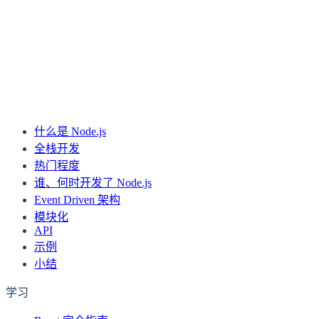
上一页
实现网页响应式设计
下一页
什么是 GraphQL？
什么是 Node.js
全栈开发
热门程度
谁、何时开发了 Node.js
Event Driven 架构
模块化
API
示例
小结
学习