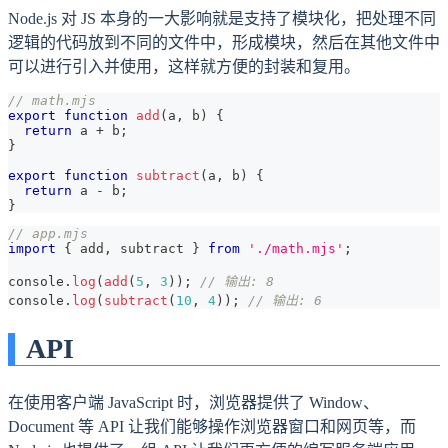
Node.js 对 JS 本身的一大影响就是支持了模块化，把处理不同
逻辑的代码放到不同的文件中，形成模块，然后在其他文件中
可以进行引入并使用，这样就方便的封装和复用。
// math.mjs
export
function
add
(
a
,
 b
)
{
return
 a 
+
 b
;
}
export
function
subtract
(
a
,
 b
)
{
return
 a 
-
 b
;
}
// app.mjs
import
{
 add
,
 subtract 
}
from
'./math.mjs'
;
console
.
log
(
add
(
5
,
3
)
)
;
// 输出: 8
console
.
log
(
subtract
(
10
,
4
)
)
;
// 输出: 6
API
在使用客户端 JavaScript 时，浏览器提供了 Window、
Document 等 API 让我们能够操作浏览器窗口和网页等，而