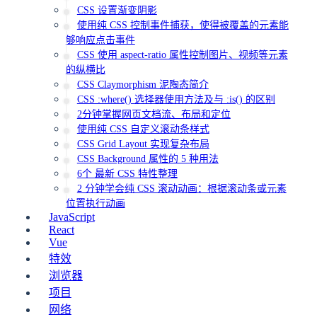
CSS 设置渐变阴影
使用纯 CSS 控制事件捕获，使得被覆盖的元素能
够响应点击事件
CSS 使用 aspect-ratio 属性控制图片、视频等元素
的纵横比
CSS Claymorphism 泥陶态简介
CSS :where() 选择器使用方法及与 :is() 的区别
2分钟掌握网页文档流、布局和定位
使用纯 CSS 自定义滚动条样式
CSS Grid Layout 实现复杂布局
CSS Background 属性的 5 种用法
6个 最新 CSS 特性整理
2 分钟学会纯 CSS 滚动动画：根据滚动条或元素
位置执行动画
JavaScript
React
Vue
特效
浏览器
项目
网络