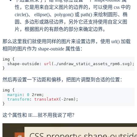
性，它是用来自定义图片的边界的，可以使用 css 中的
circle()、 ellipse()、polygon() 或 path() 来绘制圆形、椭
圆、多边形或路径边界，另外它还支持使用自定义图
片，根据图片的有颜色的部分来确定边界。
那么这里我们就使用同样的图片来设置边界，使用 url() 加载
相同的图片作为 shape-outside 属性值：
img 
{
  shape
-
outside
:
url
(
.
/
undraw_static_assets_rpm6
.
svg
)
;
}
然后再设置一下边距和偏移，把图片调整到合适的位置：
img 
{
margin
:
0
 2rem
;
transform
:
translateX
(
-
2rem
)
;
}
这个属性和 IE....就不用我说了吧？