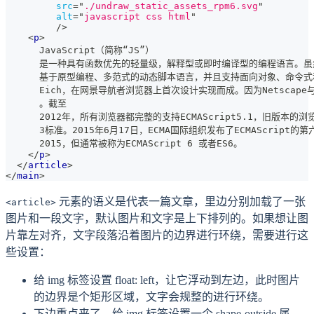
src
=
"
./undraw_static_assets_rpm6.svg
"
alt
=
"
javascript css html
"
/>
<
p
>
      JavaScript（简称“JS”）
      是一种具有函数优先的轻量级，解释型或即时编译型的编程语言。虽然
      基于原型编程、多范式的动态脚本语言，并且支持面向对象、命令式和声明式
      Eich，在网景导航者浏览器上首次设计实现而成。因为Netscape与S
      。截至
      2012年，所有浏览器都完整的支持ECMAScript5.1，旧版本的浏览
      3标准。2015年6月17日，ECMA国际组织发布了ECMAScript的
      2015，但通常被称为ECMAScript 6 或者ES6。
</
p
>
</
article
>
</
main
>
元素的语义是代表一篇文章，里边分别加载了一张
<article>
图片和一段文字，默认图片和文字是上下排列的。如果想让图
片靠左对齐，文字段落沿着图片的边界进行环绕，需要进行这
些设置：
给 img 标签设置 float: left，让它浮动到左边，此时图片
的边界是个矩形区域，文字会规整的进行环绕。
下边重点来了，给 img 标签设置一个 shape-outside 属