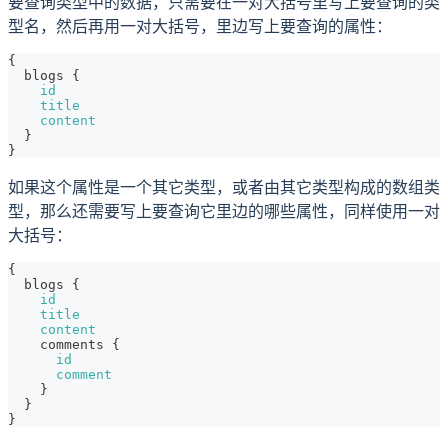
要查询类型中的数据，只需要在一对大括号里写上要查询的类
型名，然后再用一对大括号，里边写上要查询的属性：
{
blogs
{
id
title
content
}
}
如果这个属性是一个其它类型，或者由其它类型构成的数组类
型，那么还需要写上要查询它里边的哪些属性，同样使用一对
大括号：
{
blogs
{
id
title
content
comments
{
id
comment
}
}
}