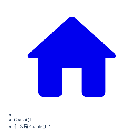
GraphQL
什么是 GraphQL？