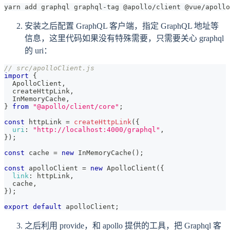
yarn add graphql graphql-tag @apollo/client @vue/apollo
安装之后配置 GraphQL 客户端，指定 GraphQL 地址等
信息，这里代码如果没有特殊需要，只需要关心 graphql
的 uri：
// src/apolloClient.js
import
{
ApolloClient
,
  createHttpLink
,
InMemoryCache
,
}
from
"@apollo/client/core"
;
const
 httpLink 
=
createHttpLink
(
{
uri
:
"http://localhost:4000/graphql"
,
}
)
;
const
 cache 
=
new
InMemoryCache
(
)
;
const
 apolloClient 
=
new
ApolloClient
(
{
link
:
 httpLink
,
  cache
,
}
)
;
export
default
 apolloClient
;
之后利用 provide，和 apollo 提供的工具，把 Graphql 客