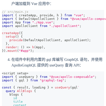
户端加载到 Vue 应用中：
// src/main.js
import
{
 createApp
,
 provide
,
 h 
}
from
"vue"
;
import
{
DefaultApolloClient
}
from
"@vue/apollo-compos
import
App
from
"./App.vue"
;
import
apolloClient
from
"./apolloClient"
;
createApp
(
{
setup
(
)
{
provide
(
DefaultApolloClient
,
 apolloClient
)
;
}
,
render
:
(
)
=>
h
(
App
)
,
}
)
.
mount
(
"#app"
)
;
在组件中利用内置的 gql 库编写 GraphQL 语句，并使用
ApolloGraphQL 提供的 useQuery 查询 API：
<
script setup
>
import
{
 useQuery 
}
from
"@vue/apollo-composable"
;
import
{
 gql 
}
from
"graphql-tag"
;
const
{
 result
,
 loading 
}
=
useQuery
(
gql
`
query
AllBlogs
{
blogs
{
id
title
content