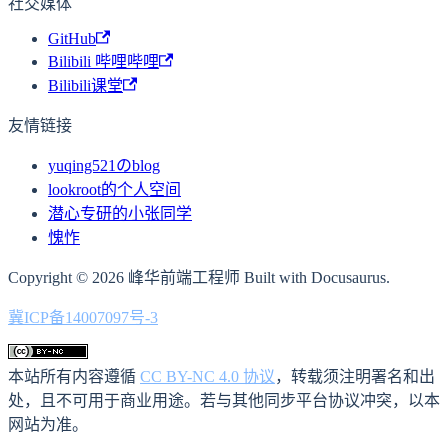
社交媒体
GitHub
Bilibili 哔哩哔哩
Bilibili课堂
友情链接
yuqing521のblog
lookroot的个人空间
潜心专研的小张同学
愧怍
Copyright © 2026 峰华前端工程师 Built with Docusaurus.
冀ICP备14007097号-3
本站所有内容遵循
CC BY-NC 4.0 协议
，转载须注明署名和出
处，且不可用于商业用途。若与其他同步平台协议冲突，以本
网站为准。