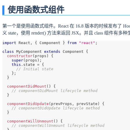
使用函数式组件
第一个是使用函数式组件。React 在 16.8 版本的时候发布了 H
义 state，使用 render() 方法来返回 JSX。并且 cl
import
React
,
{
Component
}
from
"react"
;
class
MyComponent
extends
Component
{
constructor
(
props
)
{
super
(
props
)
;
this
.
state
=
{
// Initial state
}
;
}
componentDidMount
(
)
{
// componentDidMount lifecycle method
}
componentDidUpdate
(
prevProps
,
 prevState
)
{
// componentDidUpdate lifecycle method
}
componentWillUnmount
(
)
{
// componentWillUnmount lifecycle method
}