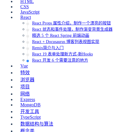
HTML
CSS
JavaScript
React
React Props 属性介绍，制作一个漂亮的按钮
React 状态和事件处理，制作渐变背景生成器
精选 5 个 React Spring 前端动画
React + Docusaurus 博客列表视图实现
Remix简介与入门
React 19 表单处理新方式-新Hooks
React 开发 6 个需要注意的地方
Vue
特效
浏览器
项目
网络
Express
MongoDB
开发工具
TypeScript
数据结构与算法
概念类